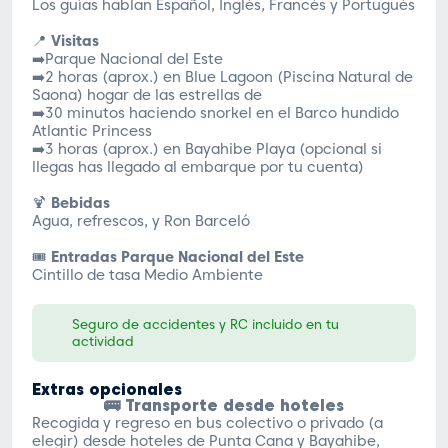
Los guías hablan Español, Inglés, Francés y Portugués
📍
Visitas
➡️Parque Nacional del Este
➡️2 horas (aprox.) en Blue Lagoon (Piscina Natural de
Saona) hogar de las estrellas de
➡️30 minutos haciendo snorkel en el Barco hundido
Atlantic Princess
➡️3 horas (aprox.) en Bayahibe Playa (opcional si
llegas has llegado al embarque por tu cuenta)
🍹
Bebidas
Agua, refrescos, y Ron Barceló
🎟️
Entradas Parque Nacional del Este
Cintillo de tasa Medio Ambiente
Seguro de accidentes y RC incluido en tu
actividad
Extras opcionales
🚌 Transporte desde hoteles
Recogida y regreso en bus colectivo o privado (a
elegir) desde hoteles de Punta Cana y Bayahibe,