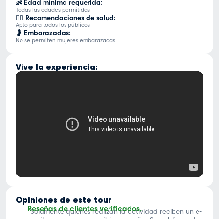
👶 Edad mínima requerida:
Todas las edades permitidas
👨‍⚕️ Recomendaciones de salud:
Apto para todos los públicos
🤰 Embarazadas:
No se permiten mujeres embarazadas
Vive la experiencia:
Opiniones de este tour
Reseñas de clientes verificados.
Solamente quienes realizan la actividad reciben un e-