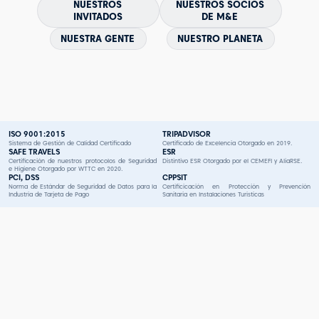
NUESTROS
NUESTROS SOCIOS
INVITADOS
DE M&E
NUESTRA GENTE
NUESTRO PLANETA
ISO 9001:2015
TRIPADVISOR
Sistema de Gestión de Calidad Certificado
Certificado de Excelencia Otorgado en 2019.
SAFE TRAVELS
ESR
Certificación de nuestros protocolos de Seguridad
Distintivo ESR Otorgado por el CEMEFI y AliaRSE.
e Higiene Otorgado por WTTC en 2020.
PCI, DSS
CPPSIT
Norma de Estándar de Seguridad de Datos para la
Certificicación en Protección y Prevención
Industria de Tarjeta de Pago
Sanitaria en Instalaciones Turísticas