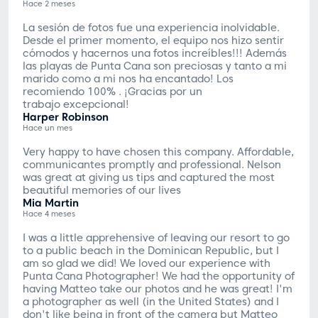
Hace 2 meses
La sesión de fotos fue una experiencia inolvidable.
Desde el primer momento, el equipo nos hizo sentir
cómodos y hacernos una fotos increíbles!!! Además
las playas de Punta Cana son preciosas y tanto a mi
marido como a mi nos ha encantado! Los
recomiendo 100% . ¡Gracias por un
trabajo excepcional!
Harper Robinson
Hace un mes
Very happy to have chosen this company. Affordable,
communicantes promptly and professional. Nelson
was great at giving us tips and captured the most
beautiful memories of our lives
Mia Martin
Hace 4 meses
I was a little apprehensive of leaving our resort to go
to a public beach in the Dominican Republic, but I
am so glad we did! We loved our experience with
Punta Cana Photographer! We had the opportunity of
having Matteo take our photos and he was great! I'm
a photographer as well (in the United States) and I
don't like being in front of the camera but Matteo