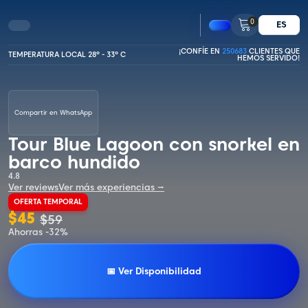
0
ES
¡CONFÍE EN
250683
CLIENTES QUE
TEMPERATURA LOCAL 28º - 33º C
HEMOS SERVIDO!
Compartir en WhatsApp
Tour Blue Lagoon con snorkel en
barco hundido
4.8
Ver reviews
Ver más experiencias ⭢
OFERTA TEMPORAL
$
45
$
59
Ahorras -32%
📅 Ver Disponibilidad