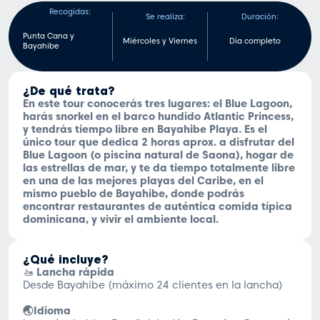
Tour
Recogidas:
Se realiza:
Duración:
Blue
Lagoon
Punta Cana y
Miércoles y Viernes
Día completo
Bayahibe
con
snorkel
en
¿De qué trata?
barco
En este tour conocerás tres lugares: el Blue Lagoon,
hundido
harás snorkel en el barco hundido Atlantic Princess,
cantidad
y tendrás tiempo libre en Bayahibe Playa. Es el
único tour que dedica 2 horas aprox. a disfrutar del
Blue Lagoon (o piscina natural de Saona), hogar de
las estrellas de mar, y te da tiempo totalmente libre
en una de las mejores playas del Caribe, en el
mismo pueblo de Bayahibe, donde podrás
encontrar restaurantes de auténtica comida típica
dominicana, y vivir el ambiente local.
¿Qué incluye?
🚤
Lancha rápida
Desde Bayahibe (máximo 24 clientes en la lancha)
🌏Idioma