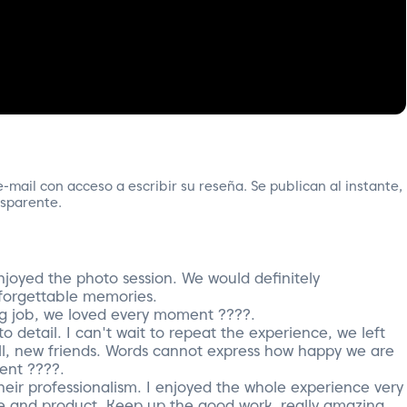
-mail con acceso a escribir su reseña. Se publican al instante,
nsparente.
joyed the photo session. We would definitely
orgettable memories.
g job, we loved every moment ????.
to detail. I can't wait to repeat the experience, we left
l, new friends. Words cannot express how happy we are
lent ????.
their professionalism. I enjoyed the whole experience very
e and product. Keep up the good work, really amazing