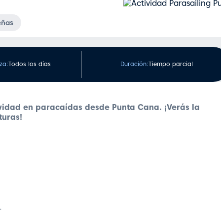
eñas
za:
Todos los días
Duración:
Tiempo parcial
tividad en paracaídas desde Punta Cana. ¡Verás la
turas!
.