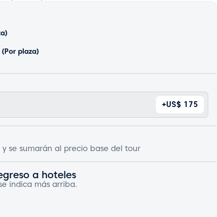
za)
 (Por plaza)
+US$ 175
 y se sumarán al precio base del tour
egreso a hoteles
se indica más arriba.