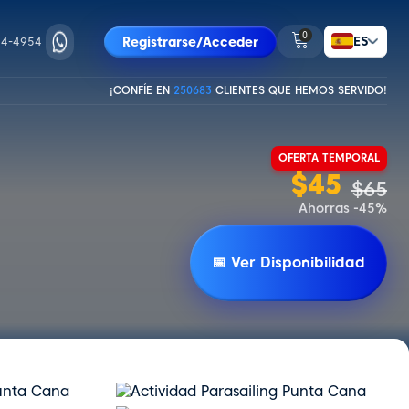
0
ES
Registrarse/Acceder
74-4954
¡CONFÍE EN
250683
CLIENTES QUE HEMOS SERVIDO!
OFERTA TEMPORAL
$
45
$
65
Ahorras -45%
📅 Ver Disponibilidad