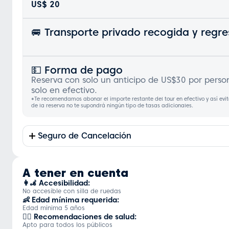
US$ 20
🚐 Transporte privado recogida y regre
‍💵 Forma de pago
Reserva con solo un anticipo de US$30 por persona
solo en efectivo.
*Te recomendamos abonar el importe restante del tour en efectivo y así evi
de la reserva no te supondrá ningún tipo de tasas adicionales.
Seguro de Cancelación
A tener en cuenta
👩‍🦼 Accesibilidad:
No accesible con silla de ruedas
👶 Edad mínima requerida:
Edad mínima 5 años
👨‍⚕️ Recomendaciones de salud:
Apto para todos los públicos