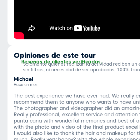
Opiniones de este tour
Reseñas de clientes verificados.
Solamente quienes realizan la actividad reciben un e
sin filtros, ni necesidad de ser aprobadas, 100% tra
Michael
Hace un mes
The best experience we have ever had. We really en
recommend them to anyone who wants to have unf
The photographer and videographer did an amazin
Really professional, excellent service and attention 
punta cana with wonderful memories and best of al
with the photo and video of the final product excel
I would also like to thank the hair and makeup for 
much. Really very happy? with the whole experienc